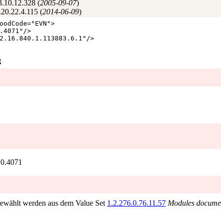
3.10.12.328 (
2005‑09‑07
)
20.22.4.115 (
2014‑06‑09
)
oodCode
="
EVN
"
>
.4071
"
/
>
2.16.840.1.113883.6.1
"
/
>
g
10.4071
ewählt werden aus dem Value Set
1.2.276.0.76.11.57
Modules docume