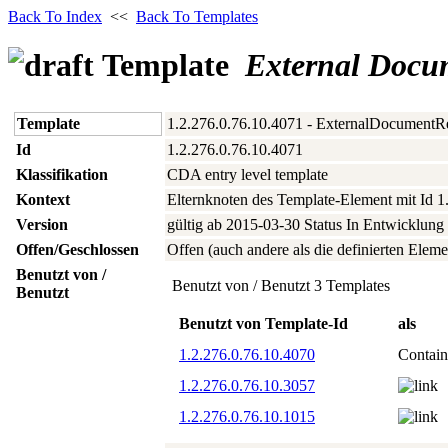
Back To Index
<<
Back To Templates
Template
External Docu
Template
1.2.276.0.76.10.4071 - ExternalDocumentR
Id
1.2.276.0.76.10.4071
Klassifikation
CDA entry level template
Kontext
Elternknoten des Template-Element mit Id 1
Version
gültig ab 2015‑03‑30 Status In Entwicklung
Offen/Geschlossen
Offen (auch andere als die definierten Eleme
Benutzt von /
Benutzt von / Benutzt 3 Templates
Benutzt
Benutzt von Template-Id
als
1.2.276.0.76.10.4070
Contai
1.2.276.0.76.10.3057
1.2.276.0.76.10.1015