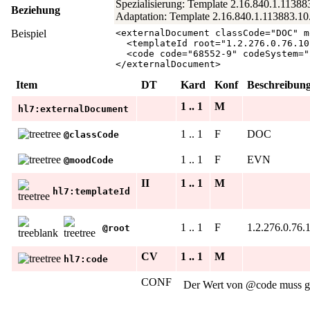
Spezialisierung: Template 2.16.840.1.11388
Beziehung
Adaptation: Template 2.16.840.1.113883.10.
Beispiel
<
externalDocument
classCode
="
DOC
"
m
<
templateId
root
="
1.2.276.0.76.10
<
code
code
="
68552-9
"
codeSystem
="
</
externalDocument
>
Item
DT
Kard
Konf
Beschreibun
1 .. 1
M
hl7:externalDocument
1 .. 1
F
DOC
@classCode
1 .. 1
F
EVN
@moodCode
II
1 .. 1
M
hl7:templateId
1 .. 1
F
1.2.276.0.76.
@root
CV
1 .. 1
M
hl7:code
CONF
Der Wert von @code muss g