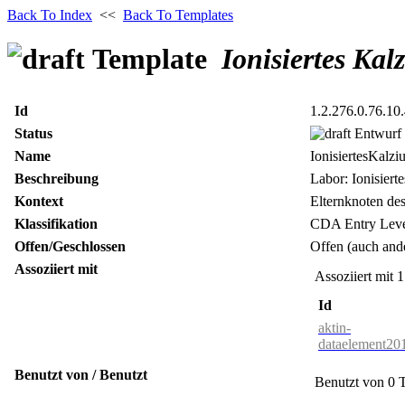
Back To Index
<<
Back To Templates
Template
Ionisiertes Kal
Id
1.2.276.0.76.10
Status
Entwurf
Name
IonisiertesKalzi
Beschreibung
Labor: Ionisiert
Kontext
Elternknoten de
Klassifikation
CDA Entry Leve
Offen/Geschlossen
Offen (auch ande
Assoziiert mit
Assoziiert mit 
Id
aktin-
dataelement201
Benutzt von / Benutzt
Benutzt von 0 T