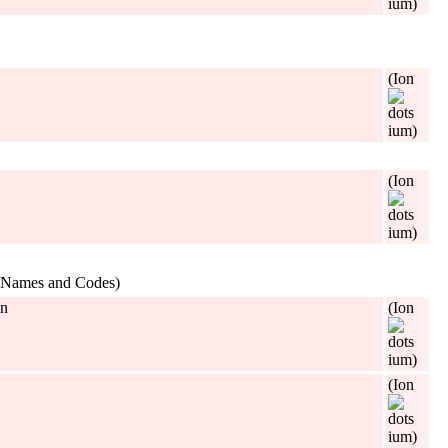
ium)
(Ion
ium)
(Ion
ium)
er Names and Codes)
on
(Ion
ium)
(Ion
ium)