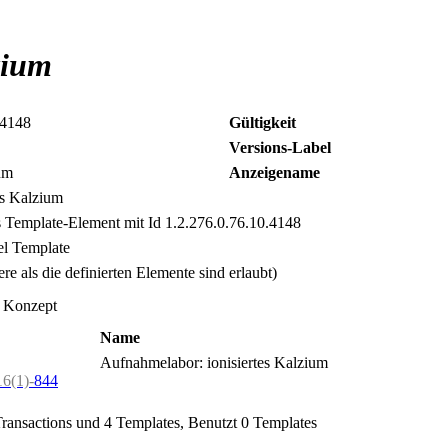
zium
.4148
Gültigkeit
Versions-Label
um
Anzeigename
es Kalzium
s Template-Element mit Id 1.2.276.0.76.10.4148
l Template
re als die definierten Elemente sind erlaubt)
1 Konzept
Name
Aufnahmelabor: ionisiertes Kalzium
6(1)-
844
ransactions und 4 Templates, Benutzt 0 Templates