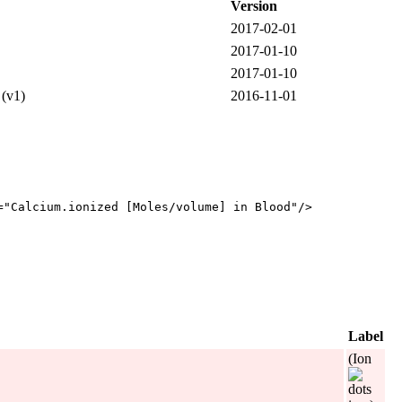
Version
2017‑02‑01
2017‑01‑10
2017‑01‑10
(v1)
2016‑11‑01
="
Calcium.ionized [Moles/volume] in Blood
"
/
>
Label
(Ion