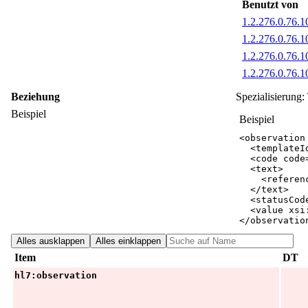
Benutzt von
1.2.276.0.76.1
1.2.276.0.76.1
1.2.276.0.76.1
1.2.276.0.76.1
Beziehung
Spezialisierung
Beispiel
Beispiel
<
observation
<
templateI
<
code
code
<
text
>
<
referen
</
text
>
<
statusCod
<
value
xsi
</
observatio
Alles ausklappen
Alles einklappen
Item
DT
hl7:observation