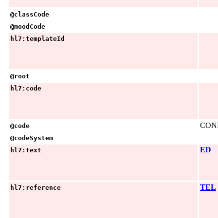
@classCode
@moodCode
hl7:templateId
@root
hl7:code
CON
@code
@codeSystem
ED
hl7:text
TEL
hl7:reference