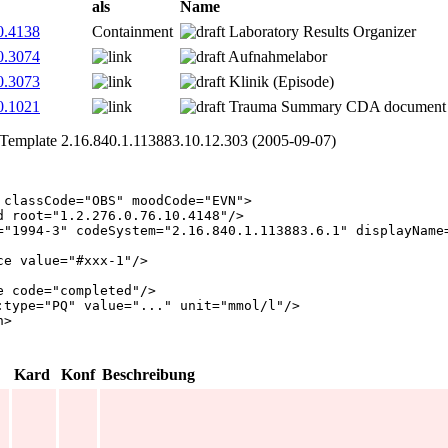
als
Name
0.4138
Containment
Laboratory Results Organizer
0.3074
Aufnahmelabor
0.3073
Klinik (Episode)
0.1021
Trauma Summary CDA document 
: Template 2.16.840.1.113883.10.12.303
(2005‑09‑07)
classCode
="
OBS
"
moodCode
="
EVN
"
>
d
root
="
1.2.276.0.76.10.4148
"
/
>
="
1994-3
"
codeSystem
="
2.16.840.1.113883.6.1
"
displayName
ce
value
="
#xxx-1
"
/
>
e
code
="
completed
"
/
>
:type
="
PQ
"
value
="
...
"
unit
="
mmol/l
"
/
>
n
>
Kard
Konf
Beschreibung