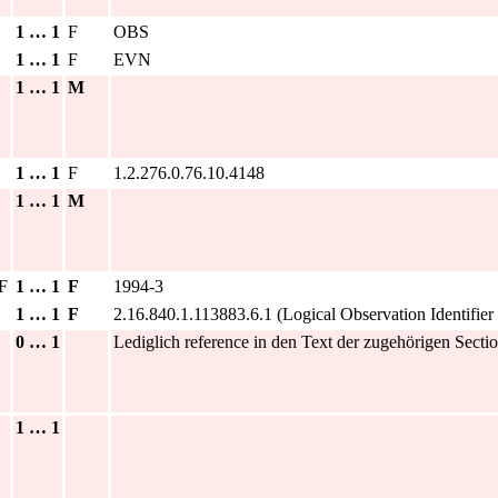
1 … 1
F
OBS
1 … 1
F
EVN
1 … 1
M
1 … 1
F
1.2.276.0.76.10.4148
1 … 1
M
F
1 … 1
F
1994-3
1 … 1
F
2.16.840.1.113883.6.1 (Logical Observation Identifi
0 … 1
Lediglich reference in den Text der zugehörigen Secti
1 … 1