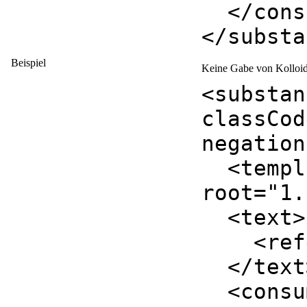
</
cons
</
substa
Beispiel
Keine Gabe von Kolloid
<
substan
classCod
negation
<
templ
root
="
1.
<
text
>
<
ref
</
text
<
consu