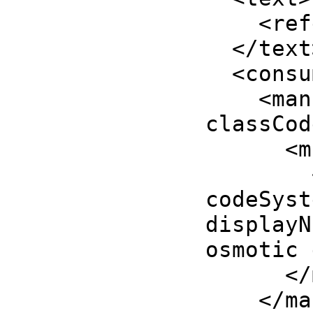
<
ref
</
text
<
consu
<
man
classCod
<
m
codeSyst
displayN
osmotic 
</
</
ma