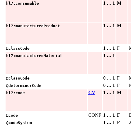
1 … 1
M
hl7:consumable
1 … 1
M
hl7:manufacturedProduct
1 … 1
F
@classCode
1 … 1
hl7:manufacturedMaterial
0 … 1
F
@classCode
0 … 1
F
@determinerCode
CV
1 … 1
M
hl7:code
CONF
1 … 1
F
@code
1 … 1
F
2
@codeSystem