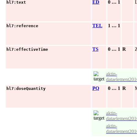
ED
0 … 1
L
hl7:text
TEL
1 … 1
hl7:reference
TS
0 … 1
R
Z
hl7:effectiveTime
aktin-
dataelement201
PQ
0 … 1
R
hl7:doseQuantity
aktin-
dataelement201
aktin-
dataelement201