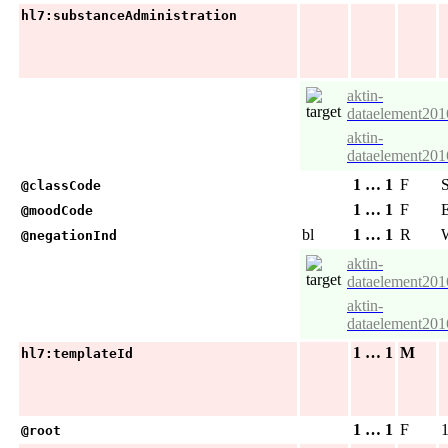
hl7:substanceAdministration
aktin-
dataelement201
aktin-
dataelement201
1 … 1
F
@classCode
1 … 1
F
@moodCode
bl
1 … 1
R
W
@negationInd
aktin-
dataelement201
aktin-
dataelement201
1 … 1
M
hl7:templateId
1 … 1
F
1
@root