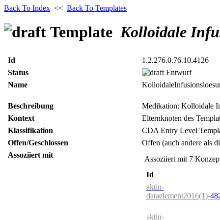
Back To Index
<<
Back To Templates
Template
Kolloidale Inf
Id
1.2.276.0.76.10.4126
Status
Entwurf
Name
KolloidaleInfusionsloes
Beschreibung
Medikation: Kolloidale I
Kontext
Elternknoten des Templa
Klassifikation
CDA Entry Level Templ
Offen/Geschlossen
Offen (auch andere als di
Assoziiert mit
Assoziiert mit 7 Konzep
Id
aktin-
dataelement2016(1)-
48
aktin-