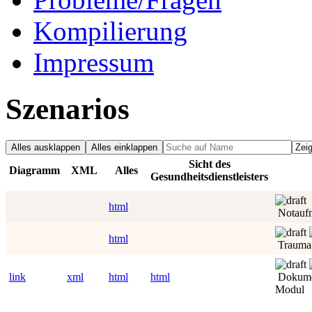
Kompilierung
Impressum
Szenarios
Alles ausklappen
Alles einklappen
Sicht des
Diagramm
XML
Alles
Gesundheitsdienstleisters
html
Notaufn
html
Trauma
link
xml
html
html
Dokume
Modul