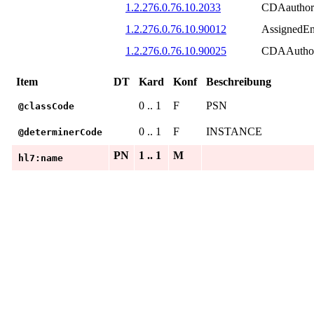
1.2.276.0.76.10.2033
CDAautho
1.2.276.0.76.10.90012
AssignedEn
1.2.276.0.76.10.90025
CDAAutho
Item
DT
Kard
Konf
Beschreibung
0 .. 1
F
PSN
@classCode
0 .. 1
F
INSTANCE
@determinerCode
PN
1 .. 1
M
hl7:name