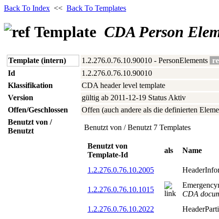
Back To Index
<<
Back To Templates
Template
CDA Person Elem
Template (intern)
1.2.276.0.76.10.90010 - PersonElements
re
Id
1.2.276.0.76.10.90010
Klassifikation
CDA header level template
Version
gültig ab 2011‑12‑19 Status Aktiv
Offen/Geschlossen
Offen (auch andere als die definierten Eleme
Benutzt von /
Benutzt von / Benutzt 7 Templates
Benutzt
Benutzt von
als
Name
Template-Id
1.2.276.0.76.10.2005
HeaderInfo
Emergency
1.2.276.0.76.10.1015
CDA docum
1.2.276.0.76.10.2022
HeaderPart